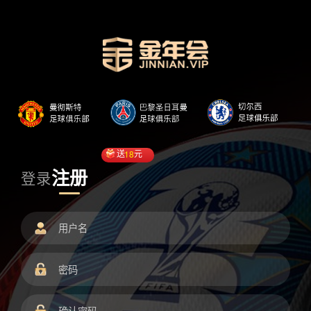
送
18
元
注册
登录