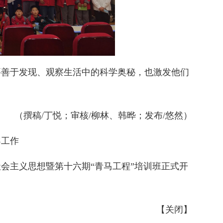
要善于发现、观察生活中的科学奥秘，也激发他们
（撰稿/丁悦；审核/柳林、韩晔；发布/悠然）
导工作
会主义思想暨第十六期“青马工程”培训班正式开
【
关闭
】